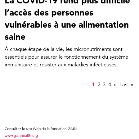
La COVID-19 rend plus difficile
l’accès des personnes
vulnérables à une alimentation
saine
À chaque étape de la vie, les micronutriments sont
essentiels pour assurer le fonctionnement du système
immunitaire et résister aux maladies infectieuses.
Pagination
Page
1
Page
2
Page
3
Page
4
Next
››
Last
Last »
page
page
Consultez le site Web de la fondation GAIN
www.gainhealth.org